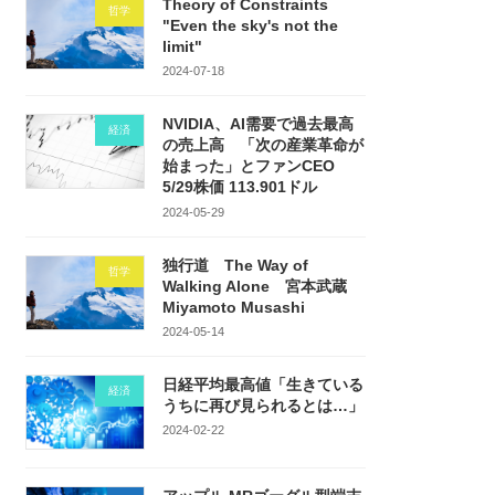
Theory of Constraints
哲学
"Even the sky's not the
limit"
2024-07-18
NVIDIA、AI需要で過去最高
経済
の売上高 「次の産業革命が
始まった」とファンCEO
5/29株価 113.901ドル
2024-05-29
独行道 The Way of
哲学
Walking Alone 宮本武蔵
Miyamoto Musashi
2024-05-14
日経平均最高値「生きている
経済
うちに再び見られるとは…」
2024-02-22