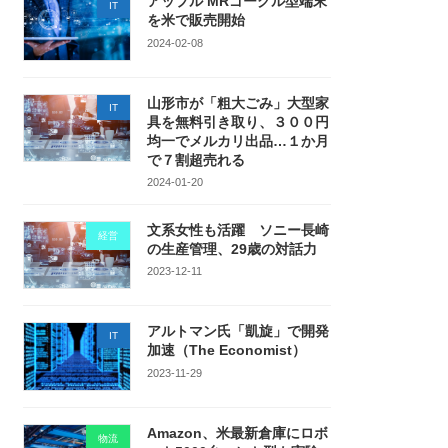
アップル MRゴーグル型端末
IT
を米で販売開始
2024-02-08
山形市が「粗大ごみ」大型家
IT
具を無料引き取り、３００円
均一でメルカリ出品…１か月
で７割超売れる
2024-01-20
文系女性も活躍 ソニー長崎
経営
の生産管理、29歳の対話力
2023-12-11
アルトマン氏「凱旋」で開発
IT
加速（The Economist）
2023-11-29
Amazon、米最新倉庫にロボ
物流