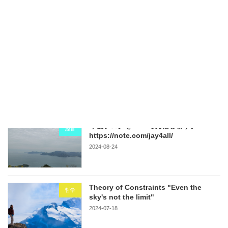
Theory of Constraints "Even the sky's not the limit"
2024-07-18
Recent posts
今後ブログをnoteで発信します。
経営
https://note.com/jay4all/
2024-08-24
Theory of Constraints "Even the
哲学
sky's not the limit"
2024-07-18