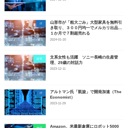
山形市が「粗大ごみ」大型家具を無料引
IT
き取り、３００円均一でメルカリ出品…
１か月で７割超売れる
2024-01-20
文系女性も活躍 ソニー長崎の生産管
経営
理、29歳の対話力
2023-12-11
アルトマン氏「凱旋」で開発加速（The
IT
Economist）
2023-11-29
Amazon、米最新倉庫にロボット5000
物流